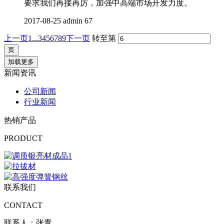
要求我们再接再厉，加强中高端市场开发力度。
2017-08-25
admin
67
上一页
1...
3
4
5
6
7
8
9
下一页
转至第
加载更多
新闻资讯
公司新闻
行业新闻
热销产品
PRODUCT
联系我们
CONTACT
联系人：张青