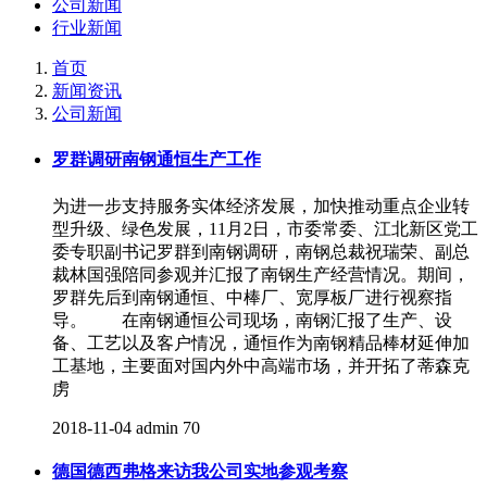
公司新闻
行业新闻
首页
新闻资讯
公司新闻
罗群调研南钢通恒生产工作
为进一步支持服务实体经济发展，加快推动重点企业转
型升级、绿色发展，11月2日，市委常委、江北新区党工
委专职副书记罗群到南钢调研，南钢总裁祝瑞荣、副总
裁林国强陪同参观并汇报了南钢生产经营情况。期间，
罗群先后到南钢通恒、中棒厂、宽厚板厂进行视察指
导。 在南钢通恒公司现场，南钢汇报了生产、设
备、工艺以及客户情况，通恒作为南钢精品棒材延伸加
工基地，主要面对国内外中高端市场，并开拓了蒂森克
虏
2018-11-04
admin
70
德国德西弗格来访我公司实地参观考察