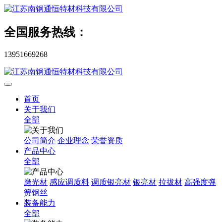
全国服务热线：
13951669268
首页
关于我们
全部
公司简介
企业理念
荣誉资质
产品中心
全部
磨光材
感应调质料
调质银亮材
银亮材
拉拔材
高强度弹
簧钢丝
装备能力
全部