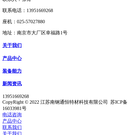
联系电话：13951669268
座机：025-57027880
地址：南京市大厂区幸福路1号
关于我们
产品中心
装备能力
新闻资讯
13951669268
CopyRight © 2022 江苏南钢通恒特材科技有限公司 苏ICP备
16033981号
电话咨询
产品中心
联系我们
关于我们